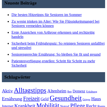
Neueste Beiträge
Die besten Hitzetipps für Senioren im Sommer
Zu wenig trinken im Alter: Wie Sie Flüssigkeitsmangel bei
Senioren vermeiden können
Erste Anzeichen von Arthrose erkennen und rechtzeitig
handeln
Sicherheit beim Frühjahrsputz: So reinigen Senioren unfallfrei
und stressfrei
Seniorengerechte Ernährung: So bleiben Sie fit und gesund
Patientenverfügung erstellen: Schritt für Schritt zu mehr
Sicherheit
Schlagwörter
Alltagstipps
Aktiv
Altenheim
Demenz
Bett
Erkältung
Gesundheit
Freizeit
Ernährung
Haus
Geld
Grippe
Mobilität
Pflege
Krankheit
Recht
Internet
Notruf
Rente