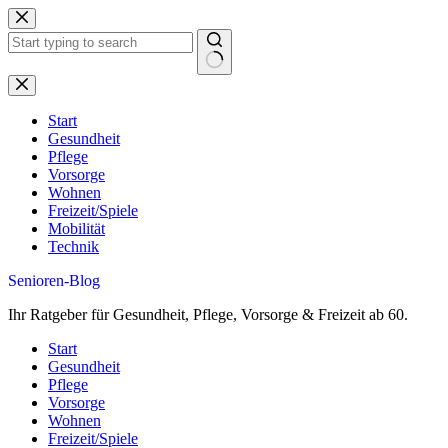
Zum
Inhalt
springen
Keine
Ergebnisse
Start
Gesundheit
Pflege
Vorsorge
Wohnen
Freizeit/Spiele
Mobilität
Technik
Senioren-Blog
Ihr Ratgeber für Gesundheit, Pflege, Vorsorge & Freizeit ab 60.
Start
Gesundheit
Pflege
Vorsorge
Wohnen
Freizeit/Spiele