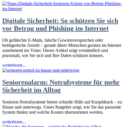
Senioren
Online-
Banking
und
Digitale Sicherheit: So schützen Sie sich
Einkaufen
vor Betrug und Phishing im Internet
im
Internet
sicher
Ob gefälschte E-Mails, falsche Gewinnversprechen oder
meistern
betrügerische Anrufe – gerade ältere Menschen geraten im Internet
zunehmend ins Visier. Dieser Artikel zeigt verständlich und
praxisnah, wie Sie sich und Ihre Daten schützen können.
Digitale
weiterlesen...
Sicherheit:
So
schützen
Seniorenalarm: Notrufsysteme für mehr
Sie
Sicherheit im Alltag
sich
vor
Betrug
Senioren-Notrufsysteme bieten schnelle Hilfe auf Knopfdruck – zu
und
Hause und unterwegs. Unser Ratgeber zeigt, wie Sie das passende
Phishing
System finden und welche Kosten übernommen werden.
im
Internet
Seniorenalarm:
weiterlesen...
Notrufsysteme