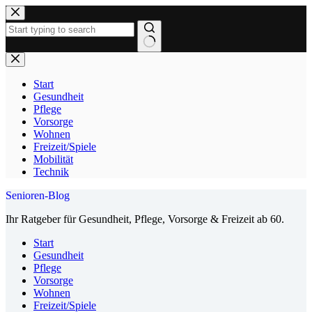
Zum
Inhalt
springen
Keine
Ergebnisse
Start
Gesundheit
Pflege
Vorsorge
Wohnen
Freizeit/Spiele
Mobilität
Technik
Senioren-Blog
Ihr Ratgeber für Gesundheit, Pflege, Vorsorge & Freizeit ab 60.
Start
Gesundheit
Pflege
Vorsorge
Wohnen
Freizeit/Spiele