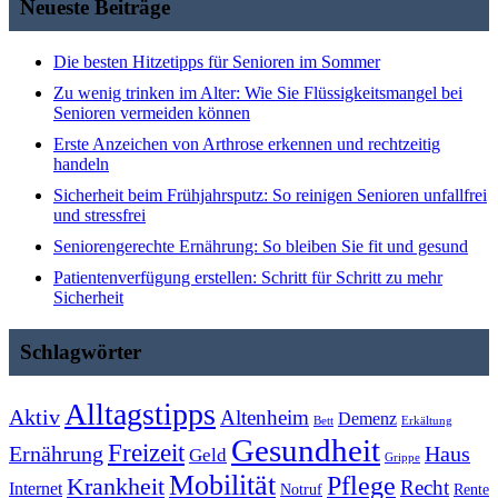
Neueste Beiträge
Die besten Hitzetipps für Senioren im Sommer
Zu wenig trinken im Alter: Wie Sie Flüssigkeitsmangel bei
Senioren vermeiden können
Erste Anzeichen von Arthrose erkennen und rechtzeitig
handeln
Sicherheit beim Frühjahrsputz: So reinigen Senioren unfallfrei
und stressfrei
Seniorengerechte Ernährung: So bleiben Sie fit und gesund
Patientenverfügung erstellen: Schritt für Schritt zu mehr
Sicherheit
Schlagwörter
Alltagstipps
Aktiv
Altenheim
Demenz
Bett
Erkältung
Gesundheit
Freizeit
Ernährung
Haus
Geld
Grippe
Mobilität
Pflege
Krankheit
Recht
Internet
Notruf
Rente