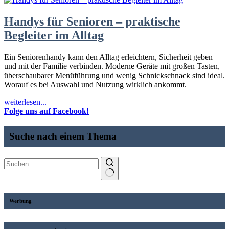
für
mehr
Handys für Senioren – praktische
Sicherheit
Begleiter im Alltag
im
Alltag
Ein Seniorenhandy kann den Alltag erleichtern, Sicherheit geben
und mit der Familie verbinden. Moderne Geräte mit großen Tasten,
überschaubarer Menüführung und wenig Schnickschnack sind ideal.
Worauf es bei Auswahl und Nutzung wirklich ankommt.
Handys
weiterlesen...
für
Folge uns auf Facebook!
Senioren
–
Suche nach einem Thema
praktische
Begleiter
im
Alltag
Werbung