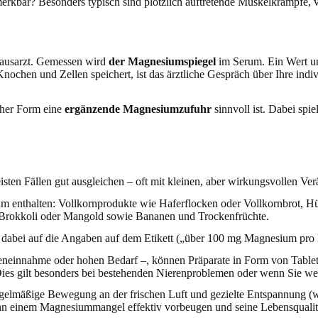
 Hausarzt. Gemessen wird
der Magnesiumspiegel
im Serum. Ein Wert u
ochen und Zellen speichert, ist das ärztliche Gespräch über Ihre ind
cher Form eine
ergänzende Magnesiumzufuhr
sinnvoll ist. Dabei sp
.
eisten Fällen gut ausgleichen – oft mit kleinen, aber wirkungsvollen Ve
ium enthalten: Vollkornprodukte wie Haferflocken oder Vollkornbrot, Hü
 Brokkoli oder Mangold sowie Bananen und Trockenfrüchte.
dabei auf die Angaben auf dem Etikett („über 100 mg Magnesium pro L
eneinnahme oder hohen Bedarf –, können Präparate in Form von Tablet
Dies gilt besonders bei bestehenden Nierenproblemen oder wenn Sie w
egelmäßige Bewegung an der frischen Luft und gezielte Entspannung 
ann einem Magnesiummangel effektiv vorbeugen und seine Lebensqualitä