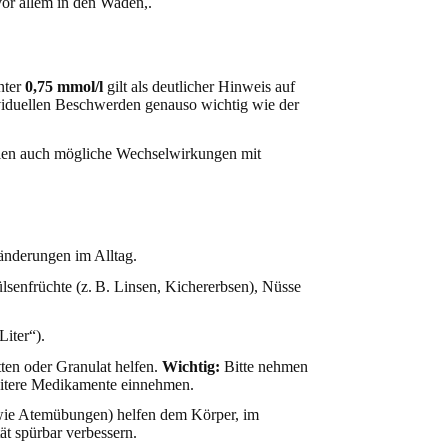
nter
0,75 mmol/l
gilt als deutlicher Hinweis auf
ividuellen Beschwerden genauso wichtig wie der
ielen auch mögliche Wechselwirkungen mit
ränderungen im Alltag.
lsenfrüchte (z. B. Linsen, Kichererbsen), Nüsse
iter“).
ten oder Granulat helfen.
Wichtig:
Bitte nehmen
eitere Medikamente einnehmen.
(wie Atemübungen) helfen dem Körper, im
t spürbar verbessern.