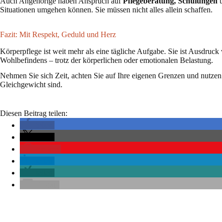
Auch Angehörige haben Anspruch auf
Pflegeberatung, Schulungen
Situationen umgehen können. Sie müssen nicht alles allein schaffen.
Fazit: Mit Respekt, Geduld und Herz
Körperpflege ist weit mehr als eine tägliche Aufgabe. Sie ist Ausdr
Wohlbefindens – trotz der körperlichen oder emotionalen Belastung.
Nehmen Sie sich Zeit, achten Sie auf Ihre eigenen Grenzen und nutzen 
Gleichgewicht sind.
Diesen Beitrag teilen:
teilen
teilen
merken
teilen
teilen
E-Mail