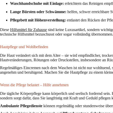
Waschhandschuhe mit Einlage:
erleichtern das Reinigen empf
Lange Bürsten oder Schwämme:
helfen, schwer erreichbare St
Pflegebett mit Höhenverstellung:
entlastet den Rücken der Pfl
Diese
Hilfsmittel für Zuhause
sind keine Luxusartikel, sondern wichti
technische Hilfsmittel bezuschusst oder sogar vollständig übernommen.
Hautpflege und Wohlbefinden
Die Haut verändert sich mit dem Alter – sie wird empfindlicher, trock
Hautveränderungen, Rötungen oder Druckstellen, insbesondere an Rü
Regelmäßiges Eincremen nach dem Waschen ist nicht nur wohltuend, s
angenehm und beruhigend. Machen Sie die Hautpflege zu einem kleinen
Wenn die Pflege belastet – Hilfe annehmen
Die tägliche Körperpflege kann körperlich und seelisch fordernd sein. E
sondern sorgt dafür, dass Sie langfristig mit Kraft und Geduld pflegen
Ambulante Pflegedienste
können regelmäßig oder stundenweise über