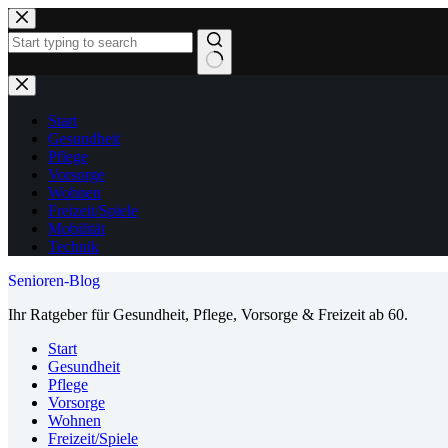
Zum
Inhalt
springen
Keine
Ergebnisse
Start
Gesundheit
Pflege
Vorsorge
Wohnen
Freizeit/Spiele
Mobilität
Technik
Senioren-Blog
Ihr Ratgeber für Gesundheit, Pflege, Vorsorge & Freizeit ab 60.
Start
Gesundheit
Pflege
Vorsorge
Wohnen
Freizeit/Spiele