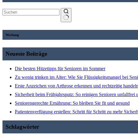
Werbung
Neueste Beiträge
Die besten Hitzetipps für Senioren im Sommer
Zu wenig trinken im Alter: Wie Sie Flüssigkeitsmangel bei Se
Erste Anzeichen von Arthrose erkennen und rechtzeitig handel
Sicherheit beim Frühjahrsputz: So reinigen Senioren unfallfrei u
Seniorengerechte Ernährung: So bleiben Sie fit und gesund
Patientenverfügung erstellen: Schritt für Schritt zu mehr Sicherh
Schlagwörter